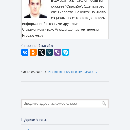
Буду вам признателен, если вы
скажете "Спасибо". Сделать это
очень просто. Нажмите на кнопки
социальных сетей и поделитесь
информацией с вашими друзьями.
С уважением к вам, Александр - автор проекта
ProLawyer.by
Сказать -Спасибо-
On
12.03.2012
/
Начинающему юристу
,
Студенту
Рубрики блога: