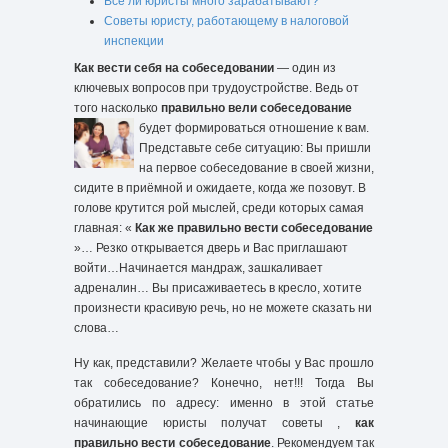
Все ли юристы много зарабатывают?
Советы юристу, работающему в налоговой
инспекции
Как вести себя на собеседовании
— один из
ключевых вопросов при трудоустройстве. Ведь от
того насколько
правильно вели собеседование
будет формироваться отношение к вам.
Представьте себе ситуацию: Вы пришли
на первое собеседование в своей жизни,
сидите в приёмной и ожидаете, когда же позовут. В
голове крутится рой мыслей, среди которых самая
главная: «
Как же правильно вести собеседование
»… Резко открывается дверь и Вас приглашают
войти…Начинается мандраж, зашкаливает
адреналин… Вы присаживаетесь в кресло, хотите
произнести красивую речь, но не можете сказать ни
слова…
Ну как, представили? Желаете чтобы у Вас прошло
так собеседование? Конечно, нет!!! Тогда Вы
обратились по адресу: именно в этой статье
начинающие юристы получат советы ,
как
правильно вести собеседование
. Рекомендуем так