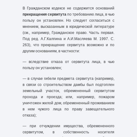
В Гражданском кодексе не содержится оснований
прекращения сервитута
по требованию лица, в чью
пользу он установлен. Но следует согласиться с
мнением, высказанным в юридической литературе
(см., например, Гражданское право. Часть первая.
Под ред. А.Г.Калпина и А.И.Масляева М. 1997. С.
263), что прекращение сервитута возможно и по
другим основаниям, в частности:
— вследствие отказа от сервитута лица, в чью
пользу он установлен;
— в случае гибели предмета сервитута (например,
в связи со строительством дамбы был подтоплен
земельный участок, обремененный сервитутом
прохода и проезда; или, например, пожаром
уничтожен жилой дом, обремененный проживанием
в нем чужого лица по праву завещательного
отказа);
— при отчуждении имущества, обремененного
сервитутом, в собственность носителя