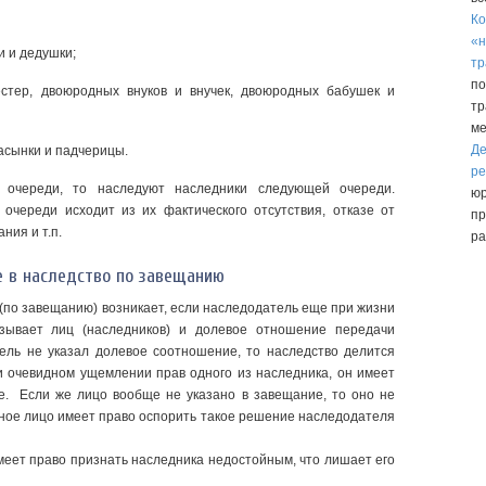
Ко
«н
и и дедушки;
тр
по
стер, двоюродных внуков и внучек, двоюродных бабушек и
тр
ме
Де
пасынки и падчерицы.
ре
 очереди, то наследуют наследники следующей очереди.
юр
очереди исходит из их фактического отсутствия, отказе от
пр
ния и т.п.
ра
е в наследство по завещанию
 (по завещанию) возникает, если наследодатель еще при жизни
азывает лиц (наследников) и долевое отношение передачи
тель не указал долевое соотношение, то наследство делится
 очевидном ущемлении прав одного из наследника, он имеет
е. Если же лицо вообще не указано в завещание, то оно не
нное лицо имеет право оспорить такое решение наследодателя
имеет право признать наследника недостойным, что лишает его