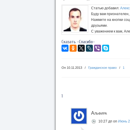
Статью добавил:
Алекс
Буду вам признателен, 
Нажмите на кнопки со
друзьями.
С уважением к вам, Але
Сказать -Спасибо-
On
10.11.2013
/
Гражданское право
/
1
1
Альфира
10:27 дп
on
Июнь 2