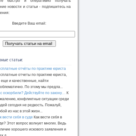
те быстро и оперативно получать
ние новости и статьи - подпишитесь на
ения:
Введите Ваш email:
рные статьи:
сплатные отчёты по практике юриста
сплатные отчеты по практике юриста,
 еще и качественные, найти
облематично. По этому мы предла...
с оскорбили? Действуйте по закону…
К
жалению, конфликтные ситуации среди
дей сегодня не редкость. Пожалуй,
бой из нас в этой жизн...
к вести себя в суде
Как вести себя в
де? Этот вопрос волнует многих. Ведь
личие хорошего искового заявления и
ех д...