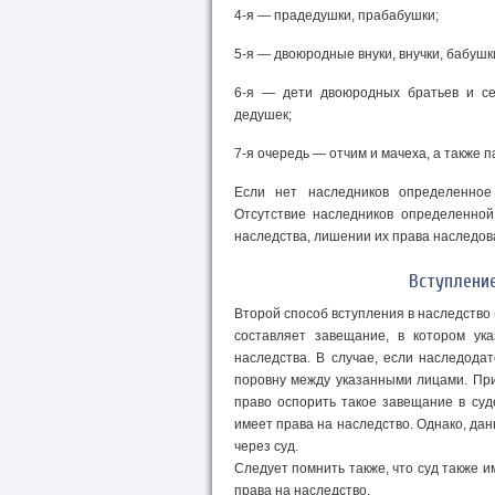
4-я — прадедушки, прабабушки;
5-я — двоюродные внуки, внучки, бабушк
6-я — дети двоюродных братьев и се
дедушек;
7-я очередь — отчим и мачеха, а также 
Если нет наследников определенное
Отсутствие наследников определенной 
наследства, лишении их права наследова
Вступлени
Второй способ вступления в наследство
составляет завещание, в котором ук
наследства. В случае, если наследода
поровну между указанными лицами. При
право оспорить такое завещание в суд
имеет права на наследство. Однако, да
через суд.
Следует помнить также, что суд также 
права на наследство.