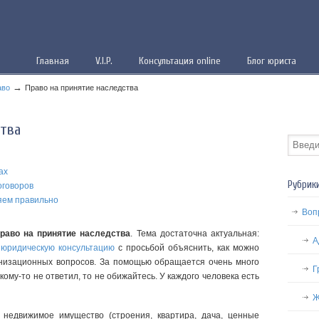
Главная
V.I.P.
Консультация online
Блог юриста
→
аво
Право на принятие наследства
ства
ах
Рубрики
оговоров
яем правильно
Воп
раво на принятие наследства
. Тема достаточна актуальная:
А
в
юридическую консультацию
с просьбой объяснить, как можно
низационных вопросов. За помощью обращается очень много
Г
кому-то не ответил, то не обижайтесь. У каждого человека есть
Ж
недвижимое имущество (строения, квартира, дача, ценные