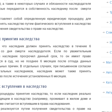
С
.), а также в некоторых случаях и обязанности наследодателя
оторые передаются в собственность наследнику после смерти
Т
ставляет собой определенную юридическую процедуру, для
Х
нять наследство путем фактического вступления в наследство
чения свидетельства о праве на наследство.
Сов
к принятия наследства
Н
, что наследник должен принять наследство в течение 6
 со дня смерти наследодателя. Если по уважительным
С
м наследник просрочил данный срок, то он имеет право
ся в суд, но не позднее 6 месяцев после отпада данных
Мат
ьных причин. В отдельных случаях, при письменном согласии
тальных наследников, наследник может также принять
Авт
во после истечения установленных 6 месяцев.
Кат
 вступления в наследство
Акт
процедуры принятия наследства, то если наследник реально
одящем в наследство (например, проживает в жилом доме и
же считается вступившим в права наследования.
 реализуется путем получения свидетельства о праве на