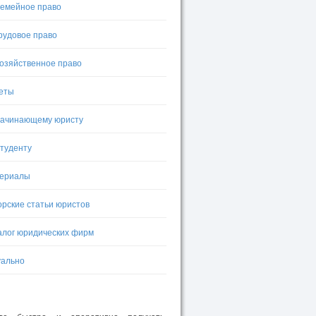
емейное право
рудовое право
озяйственное право
еты
ачинающему юристу
туденту
ериалы
орские статьи юристов
алог юридических фирм
уально