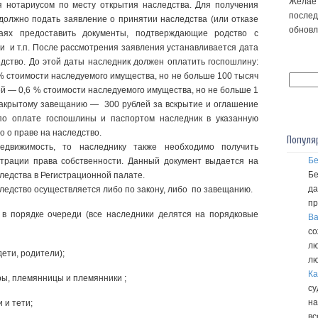
Желае
я нотариусом по месту открытия наследства. Для получения
послед
должно подать заявление о принятии наследства (или отказе
обновл
чаях предоставить документы, подтверждающие родство с
и и т.п. После рассмотрения заявления устанавливается дата
едство. До этой даты наследник должен оплатить госпошлину:
% стоимости наследуемого имущества, но не больше 100 тысяч
ей — 0,6 % стоимости наследуемого имущества, но не больше 1
закрытому завещанию — 300 рублей за вскрытие и оглашение
по оплате госпошлины и паспортом наследник в указанную
о о праве на наследство.
Популя
едвижимость, то наследнику также необходимо получить
Бе
страции права собственности. Данный документ выдается на
Бе
ледства в Регистрационной палате.
да
ледство осуществляется либо по закону, либо по завещанию.
пр
 в порядке очереди (все наследники делятся на порядковые
Ва
со
лю
дети, родители);
лю
Ка
ры, племянницы и племянники ;
су
на
 и тети;
вс