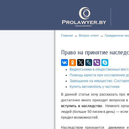
→
→
Главная
Вопрос-ответ
Гражданское пр
Право на принятие наслед
Видеосъемка в общественных мест
Помощь юриста при составлении д
Завещание на имущество. Составл
Купить автомобиль у частника
В данной статье хочу рассказать про
п
достаточно много приходит вопросов 
вступить в наследство
. Немного орга
людей (больше 50 писем в день) — если 
предел возможностей.
Наследством признается движимое и 