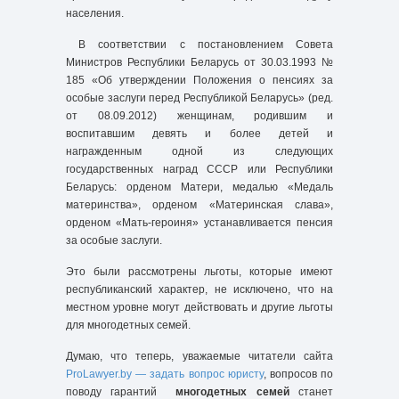
населения.
В соответствии с постановлением Совета
Министров Республики Беларусь от 30.03.1993 №
185 «Об утверждении Положения о пенсиях за
особые заслуги перед Республикой Беларусь» (ред.
от 08.09.2012) женщинам, родившим и
воспитавшим девять и более детей и
награжденным одной из следующих
государственных наград СССР или Республики
Беларусь: орденом Матери, медалью «Медаль
материнства», орденом «Материнская слава»,
орденом «Мать-героиня» устанавливается пенсия
за особые заслуги.
Это были рассмотрены льготы, которые имеют
республиканский характер, не исключено, что на
местном уровне могут действовать и другие льготы
для многодетных семей.
Думаю, что теперь, уважаемые читатели сайта
ProLawyer.by — задать вопрос юристу
, вопросов по
поводу гарантий
многодетных семей
станет