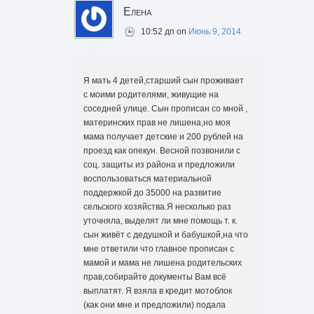
Елена
10:52 дп
on
Июнь 9, 2014
Я мать 4 детей,старший сын проживает
с моими родителями, живущие на
соседней улице. Сын прописан со мной ,
материнских прав не лишена,но моя
мама получает детские и 200 рублей на
проезд как опекун. Весной позвонили с
соц. защиты из района и предложили
воспользоваться материальной
поддержкой до 35000 на развитие
сельского хозяйства.Я несколько раз
уточняла, выделят ли мне помощь т. к.
сын живёт с дедушкой и бабушкой,на что
мне ответили что главное прописан с
мамой и мама не лишена родительских
прав,собирайте документы Вам всё
выплатят. Я взяла в кредит мотоблок
(как они мне и предложили) подала