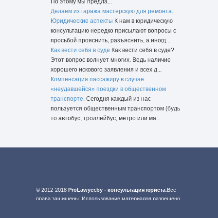
По этому мы предла...
Делаем из гаража мастерскую для ремонта.
Юридические аспекты
К нам в юридическую
консультацию нередко присылают вопросы с
просьбой прояснить, разъяснить, а иногд...
Как вести себя в суде
Как вести себя в суде?
Этот вопрос волнует многих. Ведь наличие
хорошего искового заявления и всех д...
Компенсация пассажиру в случае
«неудавшейся» поездки в общественном
транспорте.
Сегодня каждый из нас
пользуется общественным транспортом (будь
то автобус, троллейбус, метро или ма...
© 2012-2018
ProLawyer.by - консультация юриста.
Все
права защищены. Использование материалов разрешено
с указанием активной гиперссылки. Советы юриста даны
в ознакомительных целях.