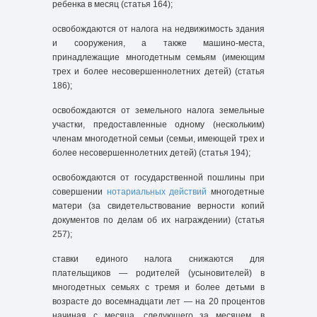
ребенка в месяц (статья 164);
освобождаются от налога на недвижимость здания
и сооружения, а также машино-места,
принадлежащие многодетным семьям (имеющим
трех и более несовершеннолетних детей) (статья
186);
освобождаются от земельного налога земельные
участки, предоставленные одному (нескольким)
членам многодетной семьи (семьи, имеющей трех и
более несовершеннолетних детей) (статья 194);
освобождаются от государственной пошлины при
совершении
нотариальных действий
многодетные
матери (за свидетельствование верности копий
документов по делам об их награждении) (статья
257);
ставки единого налога снижаются для
плательщиков — родителей (усыновителей) в
многодетных семьях с тремя и более детьми в
возрасте до восемнадцати лет — на 20 процентов
начиная с месяца, следующего за месяцем, в